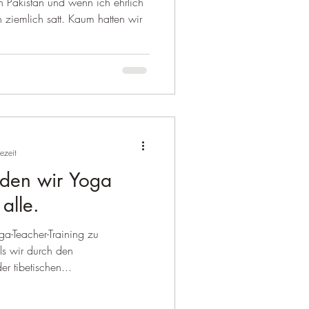
 Pakistan und wenn ich ehrlich
anisches
 ziemlich satt. Kaum hatten wir
ezeit
rden wir Yoga
alle.
ga-Teacher-Training zu
ls wir durch den
 tibetischen...