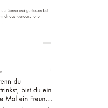
in der Sonne und geniessen bei
nmilch das wunderschöne
..
it
wenn du
inkst, bist du ein
e Mal ein Freund.
l gehörst du zur