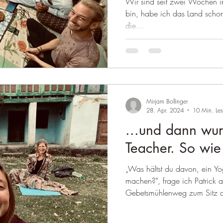
Wir sind seit zwei Wochen in
Familie. (Pakist
bin, habe ich das Land schon
die...
Sprichwort)
Mirjam Bollinger
28. Apr. 2024
10 Min. Les
...und dann wu
Teacher. So wie 
„Was hältst du davon, ein Yo
machen?", frage ich Patrick a
Gebetsmühlenweg zum Sitz der