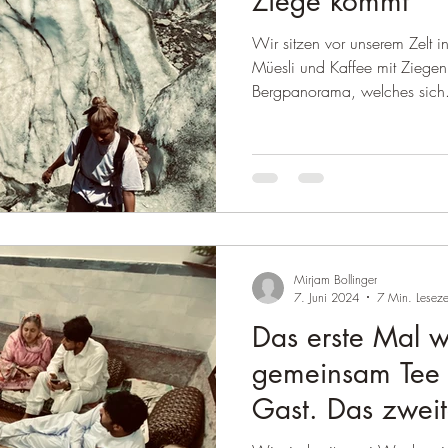
Ziege kommt
Wir sitzen vor unserem Zelt 
Müesli und Kaffee mit Ziege
Bergpanorama, welches sich.
Mirjam Bollinger
7. Juni 2024
7 Min. Leseze
Das erste Mal 
gemeinsam Tee tr
Gast. Das zweit
Beim dritten Ma