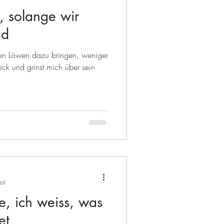
, solange wir
nd
sen Löwen dazu bringen, weniger
rick und grinst mich über sein
eit
, ich weiss, was
et