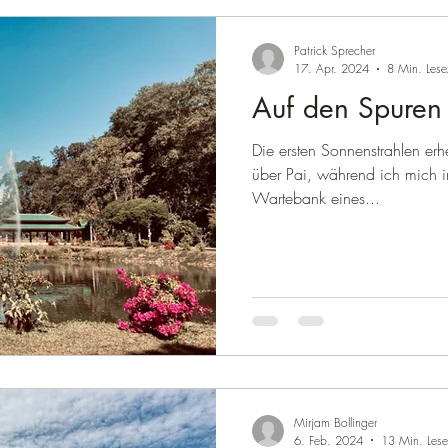
Patrick Sprecher
17. Apr. 2024
8 Min. Lese
Auf den Spuren
Die ersten Sonnenstrahlen er
über Pai, während ich mich i
Wartebank eines...
Mirjam Bollinger
6. Feb. 2024
13 Min. Lese