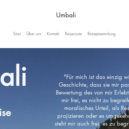
Umbali
Start
Über uns
Kontakt
Reiseroute
Rezeptsammlung
ali
"Für mich ist das einzig wi
Geschichte, dass sie mir pass
Bewertung des von mir Erlebte
mir frei, es nicht zu begreife
moralisches Urteil, als R
ise
projizieren oder es umgekehr
steht mir auch frei, es zu begr