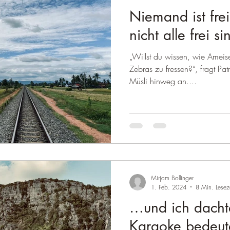
Niemand ist frei
nicht alle frei si
„Willst du wissen, wie Amei
Zebras zu fressen?“, fragt Pat
Müsli hinweg an....
Mirjam Bollinger
1. Feb. 2024
8 Min. Lesez
…und ich dachte
Karaoke bedeut