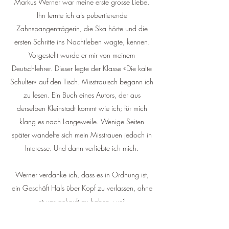
Markus Werner war meine erste grosse Liebe.
Ihn lernte ich als pubertierende
Zahnspangenträgerin, die Ska hörte und die
ersten Schritte ins Nachtleben wagte, kennen.
Vorgestellt wurde er mir von meinem
Deutschlehrer. Dieser legte der Klasse «Die kalte
Schulter» auf den Tisch. Misstrauisch begann ich
zu lesen. Ein Buch eines Autors, der aus
derselben Kleinstadt kommt wie ich; für mich
klang es nach Langeweile. Wenige Seiten
später wandelte sich mein Misstrauen jedoch in
Interesse. Und dann verliebte ich mich.
Werner verdanke ich, dass es in Ordnung ist,
ein Geschäft Hals über Kopf zu verlassen, ohne
etwas gekauft zu haben, weil
mich das Überangebot erschlägt. Ihm kommt es
zu, dass ich im Reinen mit mir bin, von Zeit zu