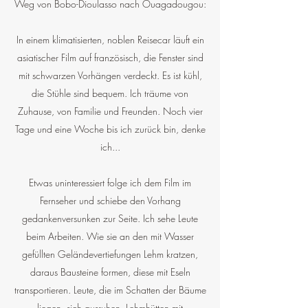
Weg von Bobo-Dioulasso nach Ouagadougou:
In einem klimatisierten, noblen Reisecar läuft ein
asiatischer Film auf französisch, die Fenster sind
mit schwarzen Vorhängen verdeckt. Es ist kühl,
die Stühle sind bequem. Ich träume von
Zuhause, von Familie und Freunden. Noch vier
Tage und eine Woche bis ich zurück bin, denke
ich...
Etwas uninteressiert folge ich dem Film im
Fernseher und schiebe den Vorhang
gedankenversunken zur Seite. Ich sehe Leute
beim Arbeiten. Wie sie an den mit Wasser
gefüllten Geländevertiefungen Lehm kratzen,
daraus Bausteine formen, diese mit Eseln
transportieren. Leute, die im Schatten der Bäume
liegen, sich ausruhen. Lehmhütten mit