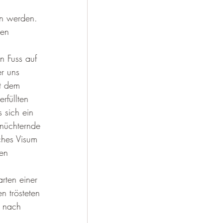
en werden. 
nen 
 
en Fuss auf 
r uns 
it dem 
rfüllten 
 sich ein 
rnüchternde 
ches Visum 
en 
rten einer 
 trösteten 
e nach 