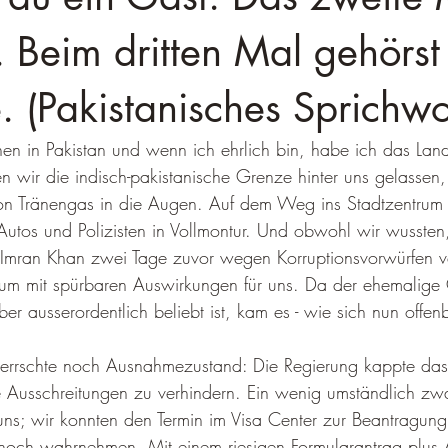
. Beim dritten Mal gehörst
. (Pakistanisches Sprichwo
en in Pakistan und wenn ich ehrlich bin, habe ich das Lan
en wir die indisch-pakistanische Grenze hinter uns gelassen
on Tränengas in die Augen. Auf dem Weg ins Stadtzentrum 
utos und Polizisten in Vollmontur. Und obwohl wir wussten
r Imran Khan zwei Tage zuvor wegen Korruptionsvorwürfen ve
um mit spürbaren Auswirkungen für uns. Da der ehemalige C
er ausserordentlich beliebt ist, kam es - wie sich nun offenb
errschte noch Ausnahmezustand: Die Regierung kappte das
 Ausschreitungen zu verhindern. Ein wenig umständlich zwa
 uns; wir konnten den Termin im Visa Center zur Beantragung
noch wahrnehmen. Mit einem riesigen Formularantrag plus 