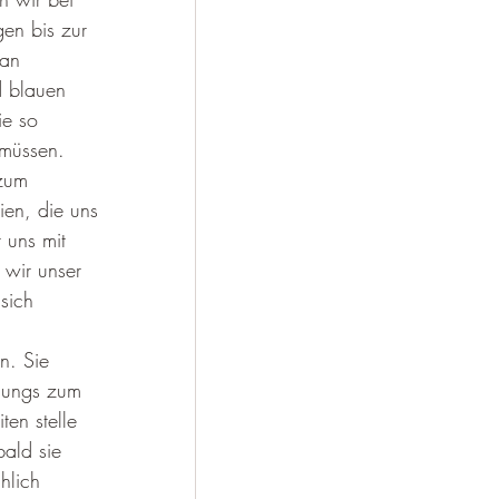
en bis zur 
an 
 blauen 
ie so 
 müssen. 
zum 
ien, die uns 
 uns mit 
 wir unser 
sich 
n. Sie 
 Jungs zum 
en stelle 
bald sie 
hlich 