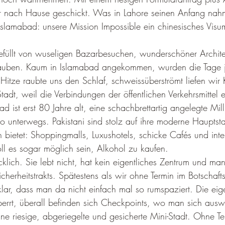
r nach Hause geschickt. Was in Lahore seinen Anfang nah
slamabad: unsere Mission Impossible ein chinesisches Visu
gefüllt von wuseligen Bazarbesuchen, wunderschöner Archite
auben. Kaum in Islamabad angekommen, wurden die Tage 
 Hitze raubte uns den Schlaf, schweissüberströmt liefen wir 
adt, weil die Verbindungen der öffentlichen Verkehrsmittel e
ad ist erst 80 Jahre alt, eine schachbrettartig angelegte Mill
o unterwegs. Pakistani sind stolz auf ihre moderne Hauptstad
bietet: Shoppingmalls, Luxushotels, schicke Cafés und inte
soll es sogar möglich sein, Alkohol zu kaufen.
cklich. Sie lebt nicht, hat kein eigentliches Zentrum und ma
herheitstrakts. Spätestens als wir ohne Termin im Botschaftsv
lar, dass man da nicht einfach mal so rumspaziert. Die eige
sperrt, überall befinden sich Checkpoints, wo man sich aus
ine riesige, abgeriegelte und gesicherte Mini-Stadt. Ohne Ter