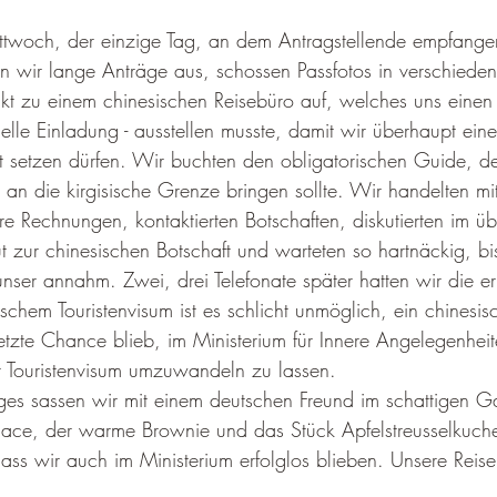
ittwoch, der einzige Tag, an dem Antragstellende empfang
ten wir lange Anträge aus, schossen Passfotos in verschiede
t zu einem chinesischen Reisebüro auf, welches uns einen
fizielle Einladung - ausstellen musste, damit wir überhaupt ein
t setzen dürfen. Wir buchten den obligatorischen Guide, de
 an die kirgisische Grenze bringen sollte. Wir handelten m
e Rechnungen, kontaktierten Botschaften, diskutierten im übe
ut zur chinesischen Botschaft und warteten so hartnäckig, bis
 unser annahm. Zwei, drei Telefonate später hatten wir die e
ischem Touristenvisum ist es schlicht unmöglich, ein chinesis
tzte Chance blieb, im Ministerium für Innere Angelegenheit
 Touristenvisum umzuwandeln zu lassen.
s sassen wir mit einem deutschen Freund im schattigen Ga
lace, der warme Brownie und das Stück Apfelstreusselkuchen
ss wir auch im Ministerium erfolglos blieben. Unsere Reis