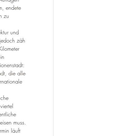
m, endete 
m zu 
ktur und 
jedoch zäh 
Kilometer 
in 
ionenstadt: 
t, die alle 
rnationale 
nche 
iertel 
ntliche 
weisen muss. 
min läuft 