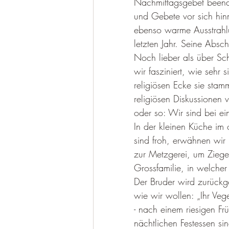
Nachmittagsgebet beendet
und Gebete vor sich hinm
ebenso warme Ausstrahlu
letzten Jahr. Seine Absc
Noch lieber als über Sch
wir fasziniert, wie seh
religiösen Ecke sie stam
religiösen Diskussionen v
oder so: Wir sind bei ei
In der kleinen Küche im 
sind froh, erwähnen wir
zur Metzgerei, um Ziegen
Grossfamilie, in welcher
Der Bruder wird zurückg
wie wir wollen: „Ihr Veg
- nach einem riesigen Fr
nächtlichen Festessen 