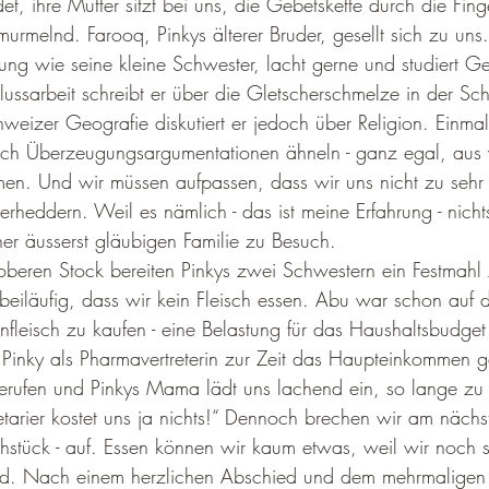
, ihre Mutter sitzt bei uns, die Gebetskette durch die Finge
urmelnd. Farooq, Pinkys älterer Bruder, gesellt sich zu uns.
ng wie seine kleine Schwester, lacht gerne und studiert Ge
hlussarbeit schreibt er über die Gletscherschmelze in der Sc
weizer Geografie diskutiert er jedoch über Religion. Einmal
r sich Überzeugungsargumentationen ähneln - ganz egal, aus
men. Und wir müssen aufpassen, dass wir uns nicht zu sehr 
erheddern. Weil es nämlich - das ist meine Erfahrung - nicht
ner äusserst gläubigen Familie zu Besuch.
oberen Stock bereiten Pinkys zwei Schwestern ein Festmahl
 beiläufig, dass wir kein Fleisch essen. Abu war schon au
fleisch zu kaufen - eine Belastung für das Haushaltsbudget
 Pinky als Pharmavertreterin zur Zeit das Haupteinkommen ge
erufen und Pinkys Mama lädt uns lachend ein, so lange zu 
etarier kostet uns ja nichts!“ Dennoch brechen wir am näch
ühstück - auf. Essen können wir kaum etwas, weil wir noch 
sind. Nach einem herzlichen Abschied und dem mehrmaligen