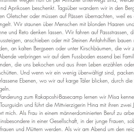
 und Aprikosen beschenkt. Tagsüber wandern wir in den Berg
n Gletscher oder müssen auf Pässen übernachten, weil es 
angelt. Wir staunen über Menschen mit blonden Haaren und
ne und Reto denken lassen. Wir fahren auf Passstrassen, d
aussteigen, anschieben oder mit Steinen Anfahrhilfen bauen
den, an kalten Bergseen oder unter Kirschbäumen, die wir 
 Abende verbringen wir auf dem Fussboden essend bei Famil
unden, die uns bekochen und aus ihren Leben erzählen oder
schütten. Und wenn wir ein wenig überwältigt sind, packen
lassene Ebenen, wo wir auf karge Täler blicken, durch die 
geln.
Wanderung zum Rakaposhi-Basecamp lernen wir Misa kenne
Tourguidin und führt die Mittvierzigerin Hina mit ihren zwei
t mich. Als Frau in einem männerdominierten Beruf zu arbeit
 insbesondere in einer Gesellschaft, in der junge Frauen, so
usfrauen und Müttern werden. Als wir am Abend um den reic