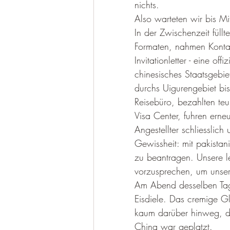
nichts.
Also warteten wir bis M
In der Zwischenzeit füll
Formaten, nahmen Kontak
Invitationletter - eine of
chinesisches Staatsgebie
durchs Uigurengebiet bis
Reisebüro, bezahlten teur
Visa Center, fuhren erne
Angestellter schliesslich
Gewissheit: mit pakistan
zu beantragen. Unsere le
vorzusprechen, um unser
Am Abend desselben Tage
Eisdiele. Das cremige G
kaum darüber hinweg, da
China war geplatzt.