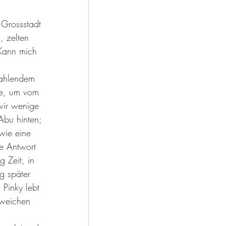
 Grossstadt 
 zelten 
Kann mich 
rahlendem 
le, um vom 
wir wenige 
Abu hinten; 
wie eine 
ne Antwort 
 Zeit, in 
g später 
 Pinky lebt 
 weichen 
 