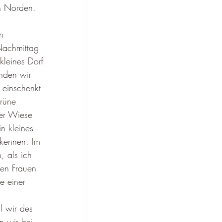
en Norden.
n 
achmittag 
kleines Dorf 
nden wir 
 einschenkt 
rüne 
er Wiese 
n kleines 
kennen. Im 
, als ich 
en Frauen 
e einer 
l wir des 
n wir bei 