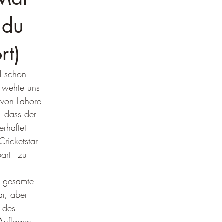
 du
rt)
d schon 
, wehte uns 
von Lahore 
, dass der 
rhaftet 
ricketstar 
art - zu 
 gesamte 
r, aber 
 des 
Auflagen 