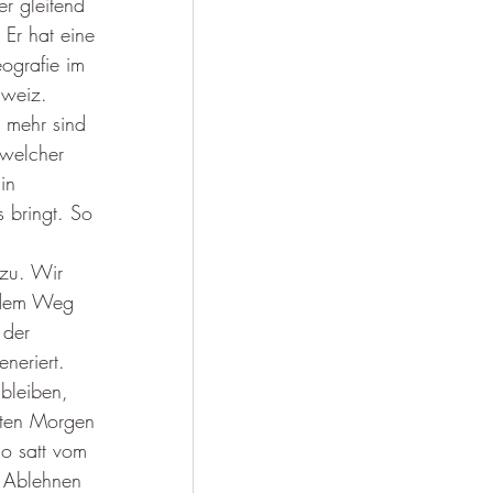
r gleitend 
 Er hat eine 
ografie im 
hweiz. 
 mehr sind 
 welcher 
in 
s bringt. So 
 zu. Wir 
f dem Weg 
 der 
neriert. 
bleiben, 
sten Morgen 
so satt vom 
 Ablehnen 