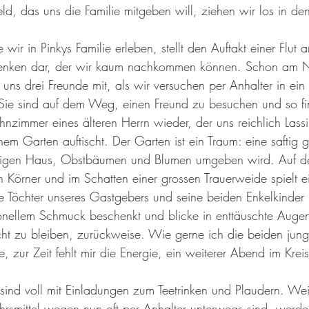
, das uns die Familie mitgeben will, ziehen wir los in d
 wir in Pinkys Familie erleben, stellt den Auftakt einer Flut a
enken dar, der wir kaum nachkommen können. Schon am N
ns drei Freunde mit, als wir versuchen per Anhalter in ein 
. Sie sind auf dem Weg, einen Freund zu besuchen und so fi
zimmer eines älteren Herrn wieder, der uns reichlich Lassi
m Garten auftischt. Der Garten ist ein Traum: eine saftig g
figen Haus, Obstbäumen und Blumen umgeben wird. Auf d
 Körner und im Schatten einer grossen Trauerweide spielt ei
 Töchter unseres Gastgebers und seine beiden Enkelkinder 
onellem Schmuck beschenkt und blicke in enttäuschte Augen
ht zu bleiben, zurückweise. Wie gerne ich die beiden jung
, zur Zeit fehlt mir die Energie, ein weiterer Abend im Kreis
sind voll mit Einladungen zum Teetrinken und Plaudern. Wei
kehrsmittel wegen nun oft per Anhalter unterwegs sind, werde