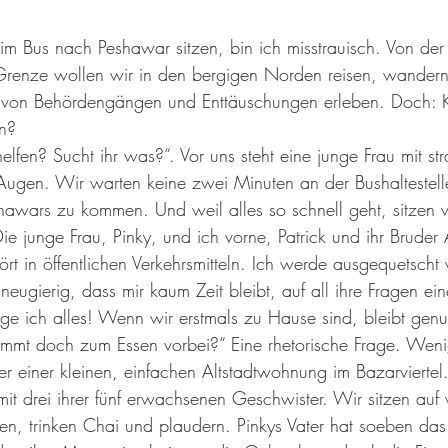
 im Bus nach Peshawar sitzen, bin ich misstrauisch. Von der
renze wollen wir in den bergigen Norden reisen, wandern,
ts von Behördengängen und Enttäuschungen erleben. Doch: 
n?
lfen? Sucht ihr was?“. Vor uns steht eine junge Frau mit st
ugen. Wir warten keine zwei Minuten an der Bushaltestel
hawars zu kommen. Und weil alles so schnell geht, sitzen 
ie junge Frau, Pinky, und ich vorne, Patrick und ihr Bruder 
ört in öffentlichen Verkehrsmitteln. Ich werde ausgequetscht 
so neugierig, dass mir kaum Zeit bleibt, auf all ihre Fragen ei
ge ich alles! Wenn wir erstmals zu Hause sind, bleibt genug
ommt doch zum Essen vorbei?“ Eine rhetorische Frage. Weni
r einer kleinen, einfachen Altstadtwohnung im Bazarviertel.
d mit drei ihrer fünf erwachsenen Geschwister. Wir sitzen auf
n, trinken Chai und plaudern. Pinkys Vater hat soeben das