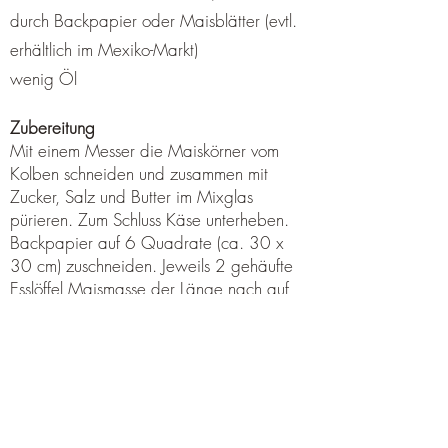
durch Backpapier oder Maisblätter (evtl.
erhältlich im Mexiko-Markt)
wenig Öl
Zubereitung
Mit einem Messer die Maiskörner vom
Kolben schneiden und zusammen mit
Zucker, Salz und Butter im Mixglas
pürieren. Zum Schluss Käse unterheben.
Backpapier auf 6 Quadrate (ca. 30 x
30 cm) zuschneiden. Jeweils 2 gehäufte
Esslöffel Maismasse der Länge nach auf
das Backpapier geben und in der Mitte
zusammenfalten (es sollten mehr oder
weniger halbmondförmige Omeletten
entstehen). Die Päcken in der Pfanne ca.
15 Minuten beidseitig braten. Riguas
auspacken und ohne Backpapier in Öl